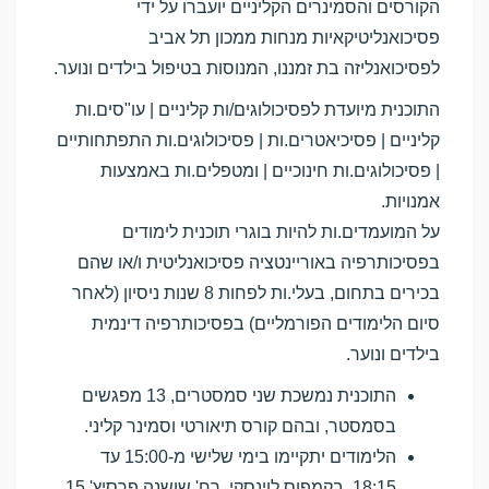
הקורסים והסמינרים הקליניים יועברו על ידי
פסיכואנליטיקאיות מנחות ממכון תל אביב
לפסיכואנליזה בת זמננו, המנוסות בטיפול בילדים ונוער.
התוכנית מיועדת לפסיכולוגים/ות קליניים | עו"סים.ות
קליניים | פסיכיאטרים.ות | פסיכולוגים.ות התפתחותיים
| פסיכולוגים.ות חינוכיים | ומטפלים.ות באמצעות
אמנויות.
על המועמדים.ות להיות בוגרי תוכנית לימודים
בפסיכותרפיה באוריינטציה פסיכואנליטית ו/או שהם
בכירים בתחום, בעלי.ות לפחות 8 שנות ניסיון (לאחר
סיום הלימודים הפורמליים) בפסיכותרפיה דינמית
בילדים ונוער.
התוכנית נמשכת שני סמסטרים, 13 מפגשים
בסמסטר, ובהם קורס תיאורטי וסמינר קליני.
הלימודים יתקיימו בימי שלישי מ-15:00 עד
18:15, בקמפוס לוינסקי, רח' שושנה פרסיץ' 15