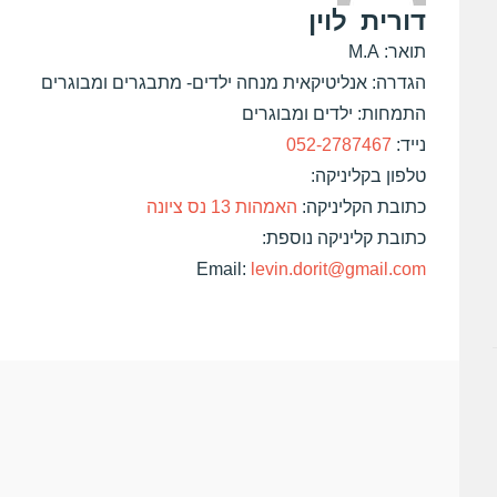
דורית
לוין
תואר: M.A
הגדרה: אנליטיקאית מנחה ילדים- מתבגרים ומבוגרים
התמחות: ילדים ומבוגרים
נייד:
052-2787467
טלפון בקליניקה:
כתובת הקליניקה:
האמהות 13 נס ציונה
כתובת קליניקה נוספת:
Email:
levin.dorit@gmail.com