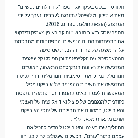
הקורס יתבסס בעיקר על הספר "לידה לחיים נפשיים"
מאת א.סיקון ומ.לופיטל שתורגם לעברית ונערך על ידי
המרצה. (הוצאת תולעת ספרים, 2016).
הספר עוסק ב"עור הנפשי" וחוקר באופן מעמיק ודידקטי
את התפתחות החיים הנפשיים. התפתחות זו מתבססת
על ההמשגה של פרויד, וההבנות שמוסיפה
המטאפסיכולוגיה הקלייניאנית וכן הפוסט קלייניאנית,
המדגישה את רעיונות הנרקיסיזם הראשוני, האוטיזם
הנורמלי, וכמו כן את הסימביוזה הנורמלית. זוהי תפיסה
המדגישה את חשיבות ההפנמה של אובייקט מכיל,
המאפשרת לעמוד באימת הנפרדות. הפנמה זו נתפסת
כקודמת למנגנונים של פיצול ואידיאליזציה של העצמי
והאובייקט, המהווים את תחילתם של יחסי האובייקט
אותם מתארת מלאני קליין.
התהליך שבו העצמי והאובייקט לומדים להכיל את
עצמם בתוך "עורם", והכשלים שעלולים לחול בו, יהוו