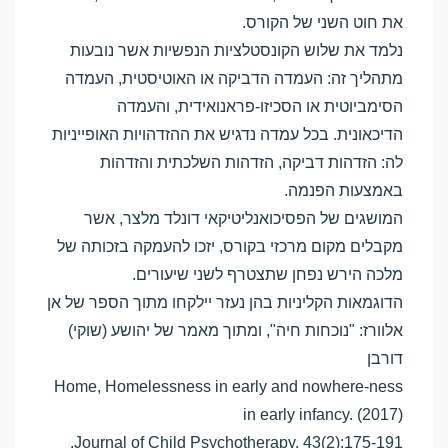
את חוט השני של הקורס.
נלמד את שלוש הקונסטלציות הנפשיות אשר נובעות
מתהליך זה: העמדה הדביקה או האוטיסטית, העמדה
הסימביוטית או הסכיזו-פראנואידית, והעמדה
הדיכאונית. בכל עמדה נדגיש את ההזדהויות האופייניות
לה: הזדהות דביקה, הזדהות השלכתית והזדהות
באמצעות הפנמה.
המושגים של הפסיכואנליטיקאי דונלד מלצר, אשר
מקבלים מקום מרכזי בקורס, יזכו להעמקה בזכותה של
מלכה הירש נפחן שתצטרף לשני שיעורים.
הדוגמאות הקליניות בהן נעזר יילקחו מתוך הספר של אן
אלוורז: "נוכחות חיה", ומתוך מאמר של יהושע (שוקי)
דורבן
Home, Homelessness in early and nowhere-ness
in early infancy. (2017)
Journal of Child Psychotherapy, 43(2):175-191.