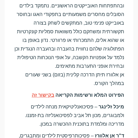
ובהתפתחות האובייקטים הראשוניים. נתמקד בילדים
הסובלים מחסרים משמעותיים בתפקודי האגו ובחוסר
באובייקט פנימי טוב, המתקשים לשחק בצורה
תקשורתית ומשחקם כולל משוואות סמליות קונקרטיות
או שהוא אלים, התמכרותי או פרוורטי. נדון באופן בו
הפתולוגיה שלהם נחווית בהעברה ובהעברה הנגדית וכן
נלמד על אופנויות הקשבה, על אופי הנוכחות הטיפולית
ובחירת אופני התערבות מתאימים.
אן אלוורז תיתן הדרכה קלינית (בזום) בשני שעורים
במהלך הקורס.
הפירוט המלא ורשימות הקריאה
בקישור זה
מיכל זלינגר
– פסיכואנליטיקאית מנחה לילדים
ולמבוגרים, מכון תל אביב לפסיכואנליזה בת-זמננו.
מדריכה ומלמדת בתוכנית ההכשרה במכון.
ד"ר אן אלוורז
– פסיכותרפיסטית לילדים ומתבגרים,